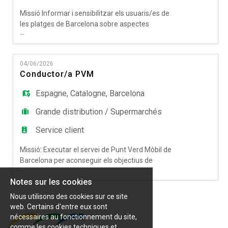
Missió Informar i sensibilitzar els usuaris/es de
les platges de Barcelona sobre aspectes
...
ambientals, de civisme i convivència. Així com
recopilar dades demogràfiques, estadístiques i
d'usos dels serveis de platges necessàries per a
04/06/2026
conèixer i millorar els usos i funcionament de les
Conductor/a PVM
platges. Activitats principals: Realitzar rondes
d'informació i
Espagne
,
Catalogne
,
Barcelona
Grande distribution / Supermarchés
Service client
Missió: Executar el servei de Punt Verd Mòbil de
Barcelona per aconseguir els objectius de
...
recollida de residus seguint les directrius
Notes sur les cookies
donades per l'empresa. Activitats: •Conduir
vehicles. •Mantenir l'ordre i la neteja. •Atendre les
Nous utilisons des cookies sur ce site
persones usuàries. •Segregar residus. •Realitzar
web. Certains d'entre eux sont
el manteniment del vehicle •Substituir els
nécessaires au fonctionnement du site,
empleats en les p
comme les cookies techniques et