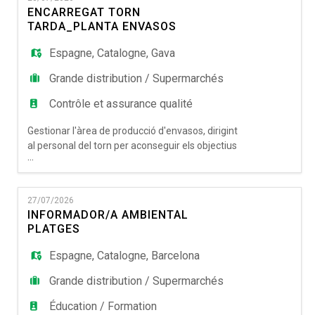
EN
Tipus de contracte: fix-discontínu Horari:
ENCARREGAT TORN
nocturn i a temps parcial Finalització de la cam
TARDA_PLANTA ENVASOS
FR
Espagne
,
Catalogne
,
Gava
Grande distribution / Supermarchés
IT
Contrôle et assurance qualité
Gestionar l'àrea de producció d'envasos, dirigint
DE
al personal del torn per aconseguir els objectius
...
establerts, d'acord amb els procediments i les
normes de seguretat. Activitats: • Lliurar els
productes requerits en el temps establert, al cost
ES
27/07/2026
estipulat i amb la qualitat requerida. • Liderar,
INFORMADOR/A AMBIENTAL
motivar i dotar de les eines necessàries les
PLATGES
person
PT
Espagne
,
Catalogne
,
Barcelona
Grande distribution / Supermarchés
Éducation / Formation