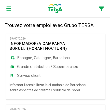
Trouvez votre emploi avec Grupo TERSA
Accueil
29/07/2026
Emplois
INFORMADOR/A CAMPANYA
SOROLL (HORARI NOCTURN)
Espagne
,
Catalogne
,
Barcelona
Déposez
Grande distribution / Supermarchés
Service client
votre
Connexion
Informar i sensibilitzar la ciutadania de Barcelona
sobre aspectes de civisme i reducció del soroll
CV
Langue
...
derivat de l'oci nocturn. Tasques principals: •
Proporcionar informació a l'usuària. • Recollir
dades. • Observar l'estat de les zones d'actuació.
28/07/2026