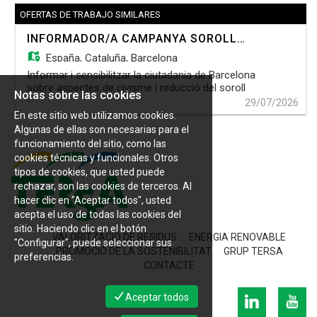
OFERTAS DE TRABAJO SIMILARES
INFORMADOR/A CAMPANYA SOROLL (HORARI NOCTURN)
España,
Cataluña, Barcelona
Informar i sensibilitzar la ciutadania de Barcelona
sobre aspectes de civisme i reducció del soroll
Notas sobre las cookies
...
derivat de l'oci nocturn. Tasques principals: •
29/07/2026
Proporcionar informació a l'usuària. • Recollir
En este sitio web utilizamos cookies.
dades. • Observar l'estat de les zones
Algunas de ellas son necesarias para el
d'actuació. Tipus de contracte: fix-discontínu
funcionamiento del sitio, como las
Horari: nocturn i a temps parcial Finalització de la
cookies técnicas y funcionales. Otros
campanya: un gurp finalitza al setembre i un altre,
tipos de cookies, que usted puede
al desembre - Experiència en tasques d' atenció
rechazar, son las cookies de terceros. Al
al públic - Capacitat del servei - Preocupació per
hacer clic en "Aceptar todos", usted
l'ordre i la qualitat - Orientació al detall -
acepta el uso de todas las cookies del
Polivalència - Constància - Autonomia en el seu
treball - Català nivell comprensió i Castellà, nivell
sitio. Haciendo clic en el botón
VALORITZACIÓ DE RESIDUS
ENERGIA RENOVABLE
natiu
"Configurar", puede seleccionar sus
PROMOCIÓ DE LA SOSTENIBILITAT
GRUP TERSA
preferencias.
CONTACTE
Aceptar todos