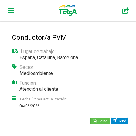
Home
Conductor/a PVM
Lugar de trabajo:
Lista
España
,
Cataluña
,
Barcelona
Sector:
ofertas
Subir
Medioambiente
Función:
Atención al cliente
de
CV
Acceso
Fecha última actualización:
04/06/2026
trabajo
Idioma
Send