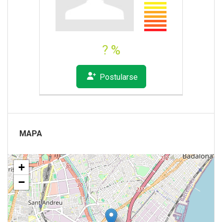
? %
Postularse
MAPA
+
−