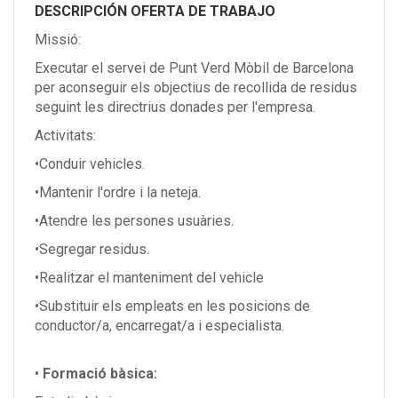
EN
DESCRIPCIÓN OFERTA DE TRABAJO
Missió:
FR
Executar el servei de Punt Verd Mòbil de Barcelona
per aconseguir els objectius de recollida de residus
seguint les directrius donades per l'empresa.
IT
Activitats:
•Conduir vehicles.
DE
•Mantenir l'ordre i la neteja.
•Atendre les persones usuàries.
ES
•Segregar residus.
•Realitzar el manteniment del vehicle
•Substituir els empleats en les posicions de
PT
conductor/a, encarregat/a i especialista.
•
Formació bàsica: