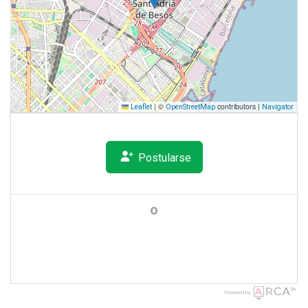
|
©
contributors |
Leaflet
OpenStreetMap
Navigator
Postularse
o
Powered by