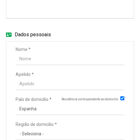
EN
FR
Dados pessoais
IT
Nome *
DE
Apelido *
ES
País de domicílio *
Residência correspondente ao domicílio
PT
Região de domicílio *