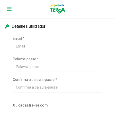
Detalhes utilizador
Página
Email *
inicial
Ofertas
Palavra-passe *
de
Regista-
emprego
te
Iniciar
Confirma a palavra-passe *
sessão
Língua
Ou cadastre-se com